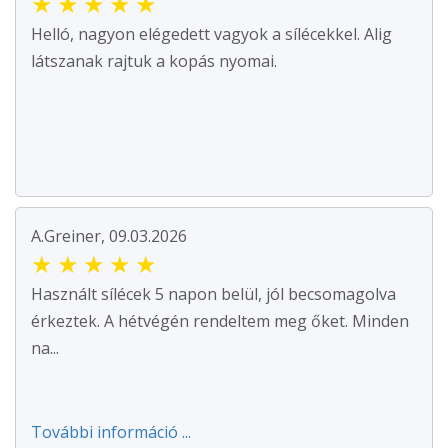
★
★
★
★
★
Helló, nagyon elégedett vagyok a sílécekkel. Alig
látszanak rajtuk a kopás nyomai.
A.Greiner, 09.03.2026
★
★
★
★
★
Használt sílécek 5 napon belül, jól becsomagolva
érkeztek. A hétvégén rendeltem meg őket. Minden
na...
További információ ...