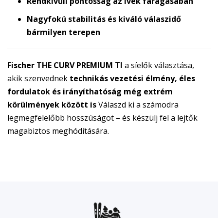
Rendkívüli pontosság az ívek faragásában
Nagyfokú stabilitás és kiváló válaszidő
bármilyen terepen
Fischer THE CURV PREMIUM TI
a síelők választása,
akik szenvednek
technikás vezetési élmény, éles
fordulatok és irányíthatóság még extrém
körülmények között is
Válaszd ki a számodra
legmegfelelőbb hosszúságot – és készülj fel a lejtők
magabiztos meghódítására.