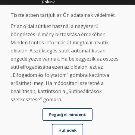
Rólunk
Üzlet
Érintkezés
Tiszteletben tartjuk az Ön adatainak védelmét.
Ez az oldal sütiket használ a nagyszerű
Vásárlás
böngészési élmény biztosítása érdekében.
Eshop
Minden fontos információt megtalál a Sütik
Felhasználási feltételek
oldalon. A szükséges sütik automatikusan
Szállítás
Fizetés
engedélyezve vannak. Ha beleegyezik az összes
Panasz
süti elfogadásába ezen az oldalon, ezt az
Áruk visszaküldése és cseréje
„Elfogadom és folytatom” gombra kattintva
Adatvédelmi irányelvek
Cookies
erősítheti meg. Ha módosítani szeretné a
beállításait, kattintson a „Sütibeállítások
Közösségi hálózatok
szerkesztése” gombra.
Fogadj el mindent
Hulladék