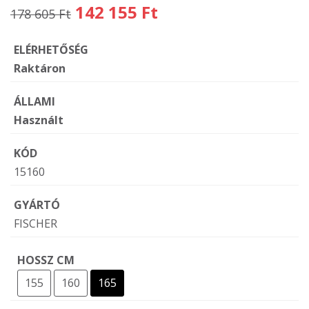
142 155 Ft
178 605 Ft
ELÉRHETŐSÉG
Raktáron
ÁLLAMI
Használt
KÓD
15160
GYÁRTÓ
FISCHER
HOSSZ CM
155
160
165