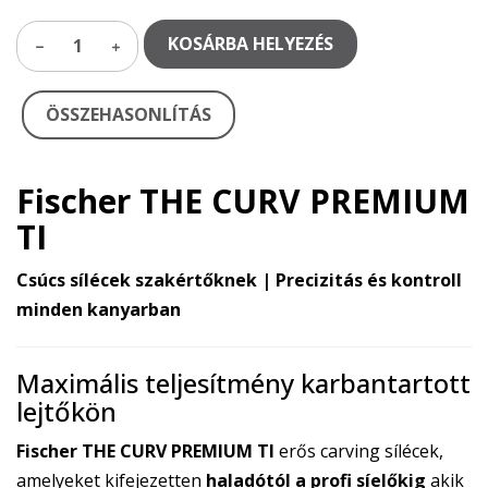
KOSÁRBA HELYEZÉS
1
ÖSSZEHASONLÍTÁS
Fischer THE CURV PREMIUM
TI
Csúcs sílécek szakértőknek | Precizitás és kontroll
minden kanyarban
Maximális teljesítmény karbantartott
lejtőkön
Fischer THE CURV PREMIUM TI
erős carving sílécek,
amelyeket kifejezetten
haladótól a profi síelőkig
akik