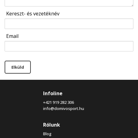
Kereszt- és vezetéknév
Email
Elküld
Infoline
+421 919 282 306
info@domivosport.hu
Rólunk
Blog