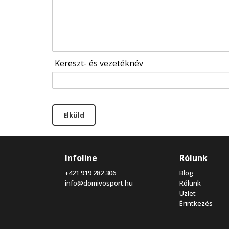
Kereszt- és vezetéknév
Elküld
Infoline
Rólunk
+421 919 282 306
Blog
info@domivosport.hu
Rólunk
Üzlet
Érintkezés