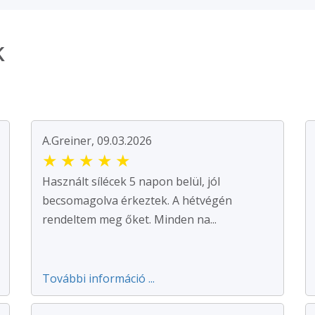
k
A.Greiner, 09.03.2026
★
★
★
★
★
Használt sílécek 5 napon belül, jól
becsomagolva érkeztek. A hétvégén
rendeltem meg őket. Minden na...
További információ ...