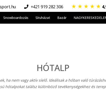
★
★
★
★
★
sport.hu
+421 919 282 306
4
Snowboardozás
Síruházat
Bazár
NAGYKERESKEDELE
HÓTALP
k, ha nem vagy aktív síelő. Ideálisak a hóban való túrázásho
ú hótalpokat találsz különböző tevékenységekhez és terep