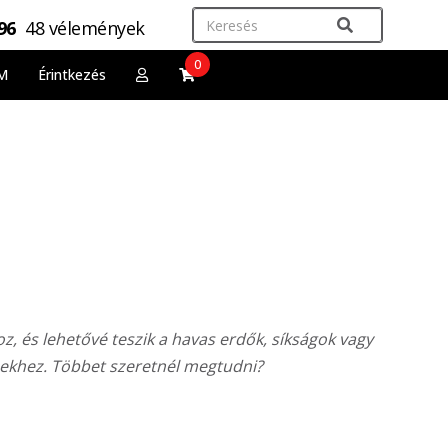
,96
48 vélemények
0
M
Érintkezés
z, és lehetővé teszik a havas erdők, síkságok vagy
ekhez. Többet szeretnél megtudni?