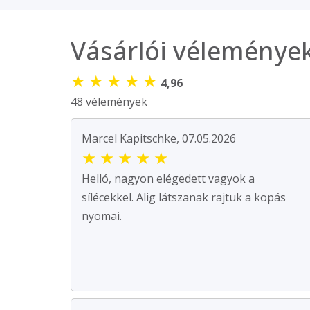
Vásárlói véleménye
★
★
★
★
★
4,96
48 vélemények
Marcel Kapitschke, 07.05.2026
★
★
★
★
★
Helló, nagyon elégedett vagyok a
sílécekkel. Alig látszanak rajtuk a kopás
nyomai.