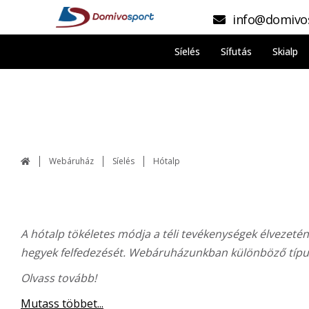
info@domivo
Síelés
Sífutás
Skialp
Webáruház
Síelés
Hótalp
A hótalp tökéletes módja a téli tevékenységek élvezeténe
hegyek felfedezését. Webáruházunkban különböző típus
Olvass tovább!
Mutass többet...