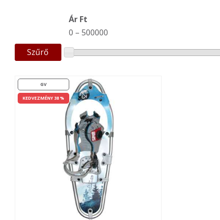
Ár Ft
0
–
500000
Szűrő
GV
KEDVEZMÉNY 38 %