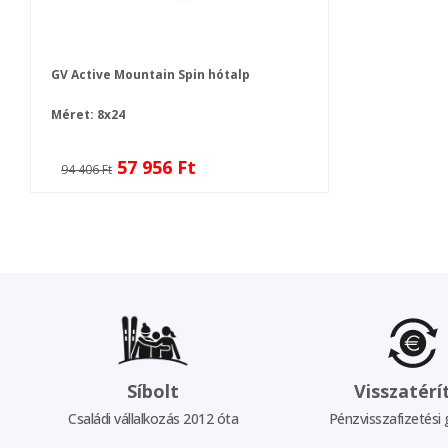
GV Active Mountain Spin hótalp
Méret: 8x24
57 956 Ft
94 406 Ft
Síbolt
Visszatérí
Családi vállalkozás 2012 óta
Pénzvisszafizetési 