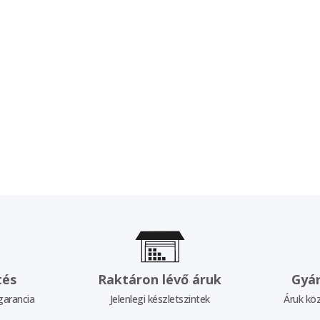
tés
Raktáron lévő áruk
Gyár
garancia
Jelenlegi készletszintek
Áruk köz