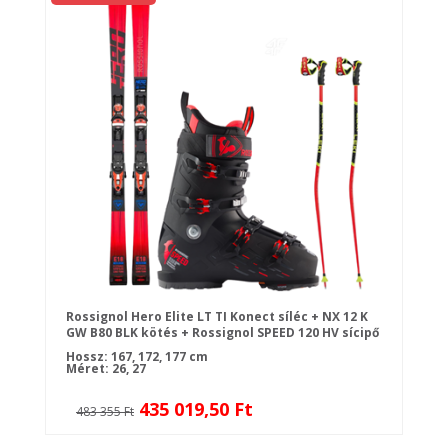
Rossignol Hero Elite LT TI Konect síléc + NX 12 K
GW B80 BLK kötés + Rossignol SPEED 120 HV sícipő
+ botok
Hossz: 167, 172, 177 cm
Méret: 26, 27
435 019,50 Ft
483 355 Ft