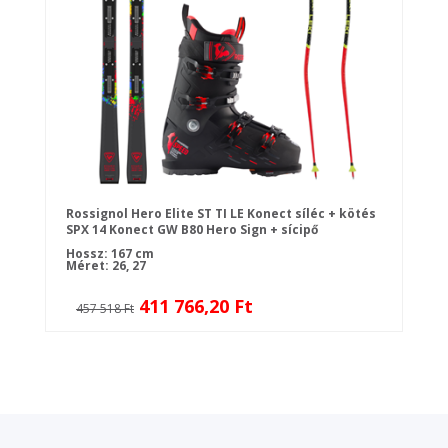
Rossignol Hero Elite ST TI LE Konect síléc + kötés
SPX 14 Konect GW B80 Hero Sign + sícipő
Rossignol SPEED 120 HV + síbotok
Hossz: 167 cm
Méret: 26, 27
411 766,20 Ft
457 518 Ft