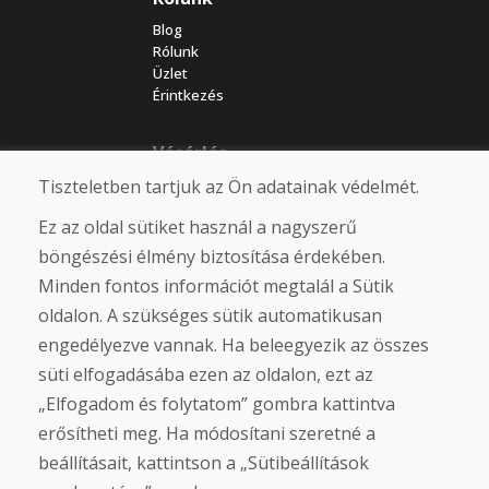
Blog
Rólunk
Üzlet
Érintkezés
Vásárlás
Tiszteletben tartjuk az Ön adatainak védelmét.
Eshop
Felhasználási feltételek
Ez az oldal sütiket használ a nagyszerű
Szállítás
Fizetés
böngészési élmény biztosítása érdekében.
Panasz
Minden fontos információt megtalál a Sütik
Áruk visszaküldése és cseréje
oldalon. A szükséges sütik automatikusan
Adatvédelmi irányelvek
Cookies
engedélyezve vannak. Ha beleegyezik az összes
süti elfogadásába ezen az oldalon, ezt az
Közösségi hálózatok
„Elfogadom és folytatom” gombra kattintva
erősítheti meg. Ha módosítani szeretné a
beállításait, kattintson a „Sütibeállítások