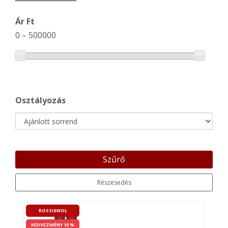
Ár Ft
0
–
500000
Osztályozás
Szűrő
Részesedés
ROSSIGNOL
KEDVEZMÉNY 10 %