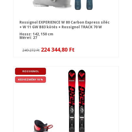
Rossignol EXPERIENCE W 80 Carbon Express síléc
+ W 11 GW B83 kötés + Rossignol TRACK 70 W
Cloud Grey sícipő
Hossz: 142, 150 cm
Méret: 27
224 344,80 Ft
249 272 Ft
ROSSIGNOL
KEDVEZMÉNY 10 %