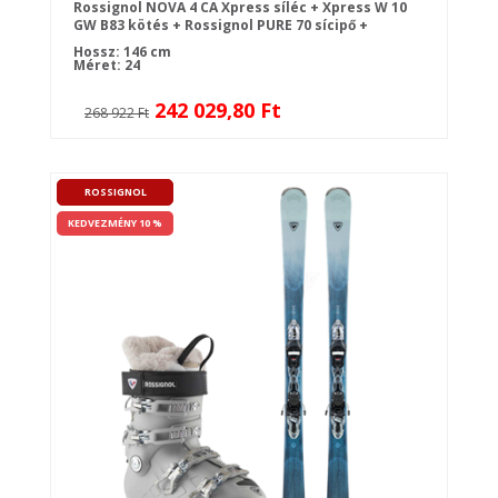
Rossignol NOVA 4 CA Xpress síléc + Xpress W 10
GW B83 kötés + Rossignol PURE 70 sícipő +
síbotok
Hossz: 146 cm
Méret: 24
242 029,80 Ft
268 922 Ft
ROSSIGNOL
KEDVEZMÉNY 10 %