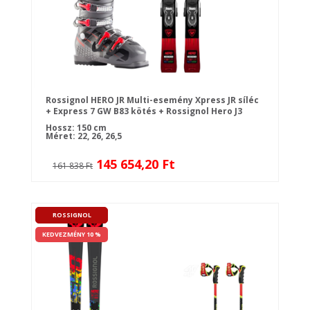
Rossignol HERO JR Multi-esemény Xpress JR síléc
+ Express 7 GW B83 kötés + Rossignol Hero J3
Meteor szürke sícipő
Hossz: 150 cm
Méret: 22, 26, 26,5
145 654,20 Ft
161 838 Ft
ROSSIGNOL
KEDVEZMÉNY 10 %