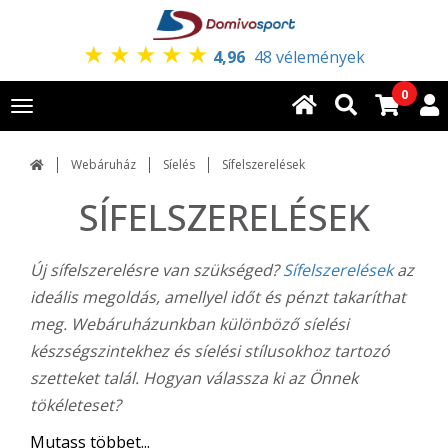
★
★
★
★
★
4,96
48 vélemények
0
Toggle
navigation
Webáruház
Síelés
Sífelszerelések
SÍFELSZERELÉSEK
Új sífelszerelésre van szükséged?
Sífelszerelések
az
ideális megoldás, amellyel időt és pénzt takaríthat
meg. Webáruházunkban különböző síelési
készségszintekhez és síelési stílusokhoz tartozó
szetteket talál. Hogyan válassza ki az Önnek
tökéleteset?
Mutass többet...