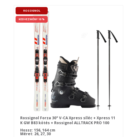
ROSSIGNOL
KEDVEZMÉNY 10 %
Rossignol Forza 30° V-CA Xpress síléc + Xpress 11
K GW B83 kötés + Rossignol ALLTRACK PRO 100
sícipő + síbotok
Hossz: 156, 164 cm
Méret: 26, 27, 30