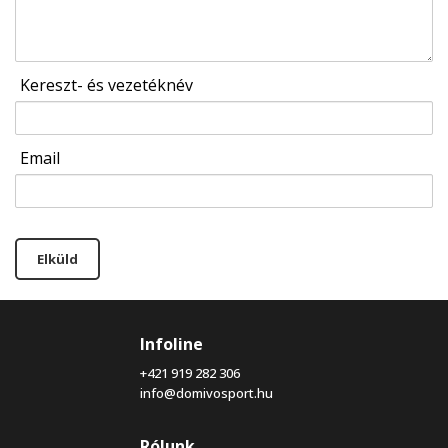
Kereszt- és vezetéknév
Email
Elküld
Infoline
+421 919 282 306
info@domivosport.hu
Rólunk