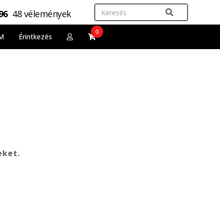
,96
48 vélemények
0
M
Érintkezés
eket.