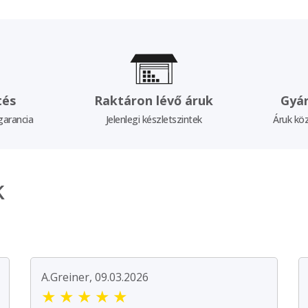
tés
Raktáron lévő áruk
Gyár
garancia
Jelenlegi készletszintek
Áruk köz
k
A.Greiner, 09.03.2026
★
★
★
★
★