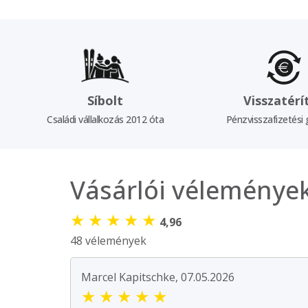
Síbolt
Visszatérí
Családi vállalkozás 2012 óta
Pénzvisszafizetési 
Vásárlói véleménye
★
★
★
★
★
4,96
48 vélemények
Marcel Kapitschke, 07.05.2026
★
★
★
★
★