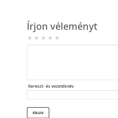
Írjon véleményt
★
★
★
★
★
Kereszt- és vezetéknév
Elküld