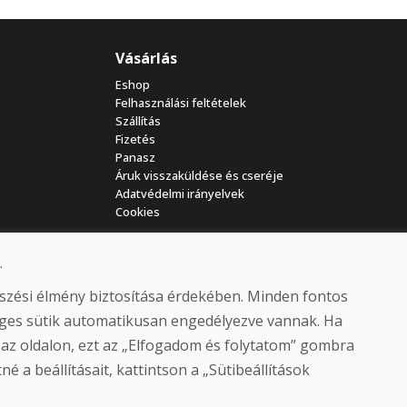
Vásárlás
Eshop
Felhasználási feltételek
Szállítás
Fizetés
Panasz
Áruk visszaküldése és cseréje
Adatvédelmi irányelvek
Cookies
.
észési élmény biztosítása érdekében. Minden fontos
séges sütik automatikusan engedélyezve vannak. Ha
 az oldalon, ezt az „Elfogadom és folytatom” gombra
© DOMIVOSPORT 2026, minden jog fenntartva
é a beállításait, kattintson a „Sütibeállítások
DUFEKSOFT
-
weboldal létrehozása
,
webáruház létrehozása