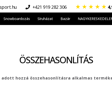
★
★
★
★
★
sport.hu
+421 919 282 306
4
Snowboardozás
Síruházat
Bazár
NAGYKERESKEDELE
ÖSSZEHASONLÍTÁS
adott hozzá összehasonlításra alkalmas termék