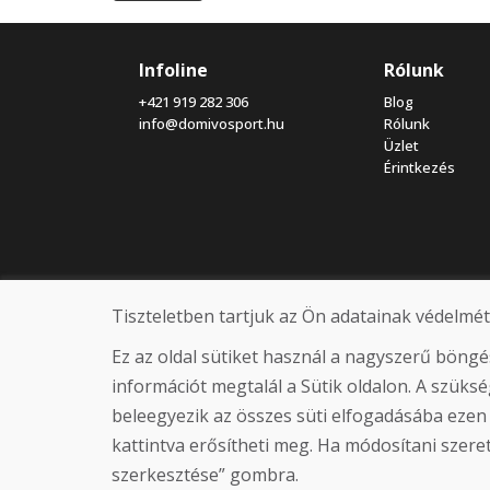
Infoline
Rólunk
+421 919 282 306
Blog
info@domivosport.hu
Rólunk
Üzlet
Érintkezés
Tiszteletben tartjuk az Ön adatainak védelmét
Ez az oldal sütiket használ a nagyszerű böng
információt megtalál a Sütik oldalon. A szük
beleegyezik az összes süti elfogadásába ezen
kattintva erősítheti meg. Ha módosítani szeretn
szerkesztése” gombra.