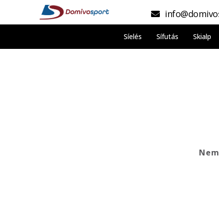
info@domivo
Síelés
Sífutás
Skialp
Nem 