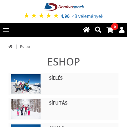
★
★
★
★
★
4,96
48 vélemények
0
Toggle
navigation
Eshop
ESHOP
SÍELÉS
SÍFUTÁS