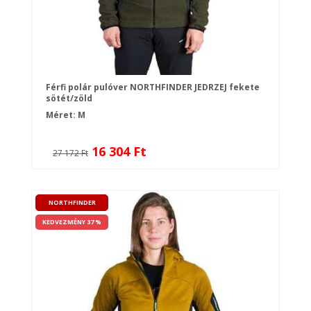
Férfi polár pulóver NORTHFINDER JEDRZEJ fekete
sötét/zöld
Méret: M
16 304 Ft
27 172 Ft
NORTHFINDER
KEDVEZMÉNY 37 %