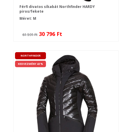
Férfi divatos síkabát Northfinder HARDY
piros/fekete
Méret: M
30 796 Ft
61 591 Ft
NORTHFINDER
KEDVEZMÉNY 43 %