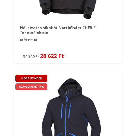
Női divatos síkabát Northfinder CHERIE
fekete/fekete
Méret: M
28 622 Ft
50 360 Ft
NORTHFINDER
KEDVEZMÉNY 44 %