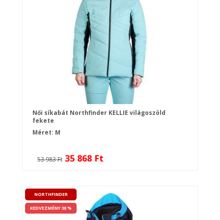
Női síkabát Northfinder KELLIE világoszöld
fekete
Méret: M
35 868 Ft
53 983 Ft
NORTHFINDER
KEDVEZMÉNY 38 %