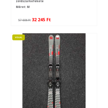
zöldszürkefekete
Méret: M
32 245 Ft
57 606 Ft
VOLKL