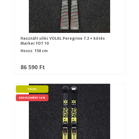
Használt síléc VOLKL Peregrine 7.2 + kötés
Marker FDT 10
Hossz: 158 cm
86 590 Ft
VOLKL
KEDVEZMÉNY 14 %