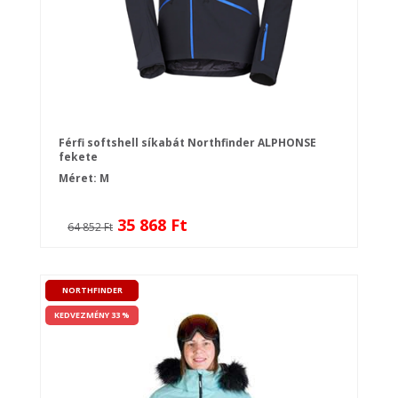
Férfi softshell síkabát Northfinder ALPHONSE
fekete
Méret: M
35 868 Ft
64 852 Ft
NORTHFINDER
KEDVEZMÉNY 33 %