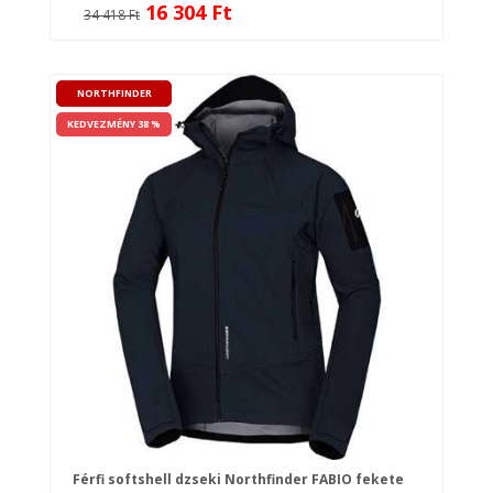
16 304 Ft
34 418 Ft
NORTHFINDER
KEDVEZMÉNY 38 %
Férfi softshell dzseki Northfinder FABIO fekete