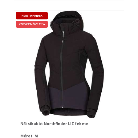
NORTHFINDER
KEDVEZMÉNY 52 %
Női síkabát Northfinder LIZ fekete
Méret: M