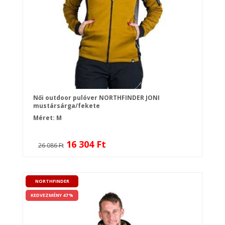
Női outdoor pulóver NORTHFINDER JONI
mustársárga/fekete
Méret: M
16 304 Ft
26 086 Ft
NORTHFINDER
KEDVEZMÉNY 47 %