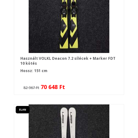
Használt VOLKL Deacon 7.2 sílécek + Marker FDT
10 kötés
Hossz: 151 cm
70 648 Ft
82 967 Ft
ELAN