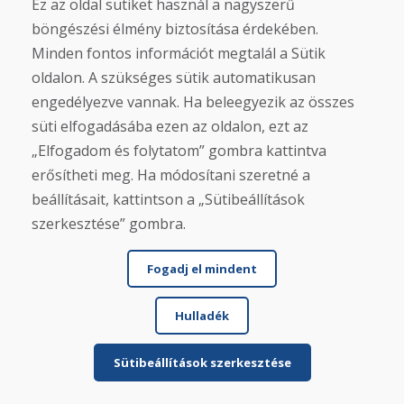
Ez az oldal sütiket használ a nagyszerű
böngészési élmény biztosítása érdekében.
Minden fontos információt megtalál a Sütik
Jürgen Reinhard , 17.12.2025
oldalon. A szükséges sütik automatikusan
★
★
★
★
★
engedélyezve vannak. Ha beleegyezik az összes
Használt síléceket rendeltünk, és négy
süti elfogadásába ezen az oldalon, ezt az
munkanapon belül megkaptuk őket. A sílécek
„Elfogadom és folytatom” gombra kattintva
használtak, és mi...
erősítheti meg. Ha módosítani szeretné a
beállításait, kattintson a „Sütibeállítások
szerkesztése” gombra.
További információ ...
Fogadj el mindent
Hulladék
További értékelések megjelenítése >
Írjon véleményt
Sütibeállítások szerkesztése