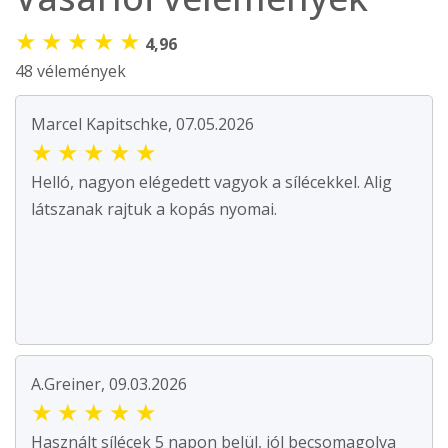
★
★
★
★
★
4,96
48 vélemények
Marcel Kapitschke, 07.05.2026
★
★
★
★
★
Helló, nagyon elégedett vagyok a sílécekkel. Alig
látszanak rajtuk a kopás nyomai.
A.Greiner, 09.03.2026
★
★
★
★
★
Használt sílécek 5 napon belül, jól becsomagolva