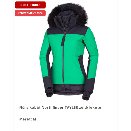
NORTHFINDER
KEDVEZMÉNY 39 %
Női síkabát Northfinder TAYLER zöld/fekete
Méret: M