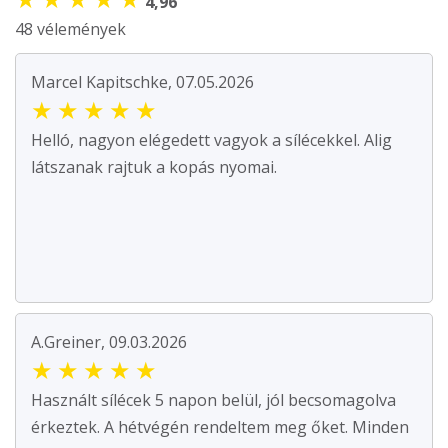
4,96
48 vélemények
Marcel Kapitschke, 07.05.2026
★
★
★
★
★
Helló, nagyon elégedett vagyok a sílécekkel. Alig
látszanak rajtuk a kopás nyomai.
A.Greiner, 09.03.2026
★
★
★
★
★
Használt sílécek 5 napon belül, jól becsomagolva
érkeztek. A hétvégén rendeltem meg őket. Minden