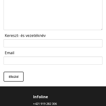
Kereszt- és vezetéknév
Email
Elküld
Infoline
+421 919 282 306