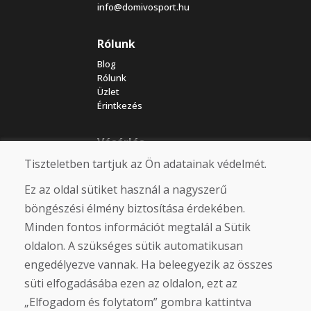
info@domivosport.hu
Rólunk
Blog
Rólunk
Üzlet
Érintkezés
Vásárlás
Tiszteletben tartjuk az Ön adatainak védelmét.
Eshop
Felhasználási feltételek
Ez az oldal sütiket használ a nagyszerű
Szállítás
Fizetés
böngészési élmény biztosítása érdekében.
Panasz
Minden fontos információt megtalál a Sütik
Áruk visszaküldése és cseréje
oldalon. A szükséges sütik automatikusan
Adatvédelmi irányelvek
Cookies
engedélyezve vannak. Ha beleegyezik az összes
süti elfogadásába ezen az oldalon, ezt az
Közösségi hálózatok
„Elfogadom és folytatom” gombra kattintva