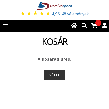
★
★
★
★
★
4,96
48 vélemények
0
Toggle
navigation
KOSÁR
A kosarad üres.
VÉTEL