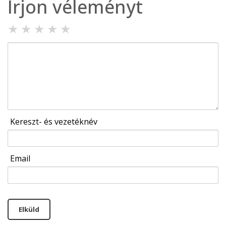
Írjon véleményt
★
★
★
★
★
Kereszt- és vezetéknév
Email
Elküld