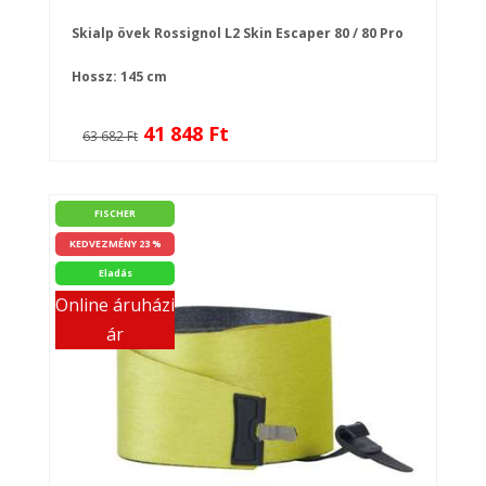
Skialp övek Rossignol L2 Skin Escaper 80 / 80 Pro
Hossz: 145 cm
41 848 Ft
63 682 Ft
FISCHER
KEDVEZMÉNY 23 %
Eladás
Online áruházi
ár