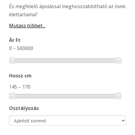
És megfelelő ápolással meghosszabbítható az övek
élettartama?
Mutass többet...
Ár Ft
0
–
500000
Hossz cm
145
–
170
Osztályozás