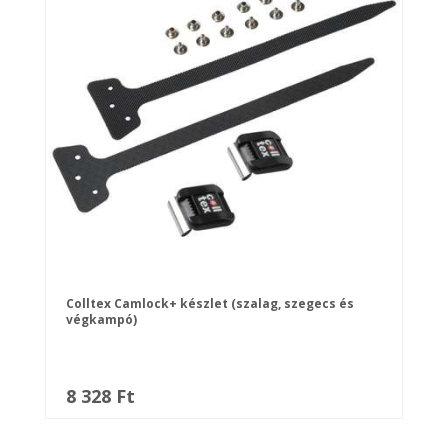
Colltex Camlock+ készlet (szalag, szegecs és
végkampó)
8 328 Ft