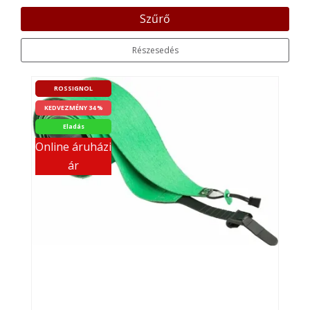
Szűrő
Részesedés
ROSSIGNOL
KEDVEZMÉNY 34 %
Eladás
Online áruházi
ár