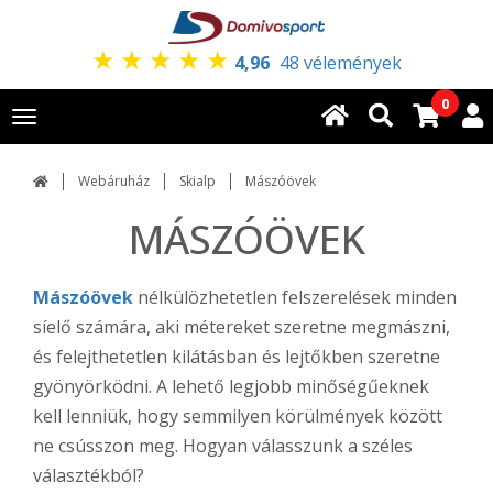
★
★
★
★
★
4,96
48 vélemények
0
Toggle
navigation
Webáruház
Skialp
Mászóövek
MÁSZÓÖVEK
Mászóövek
nélkülözhetetlen felszerelések minden
síelő számára, aki métereket szeretne megmászni,
és felejthetetlen kilátásban és lejtőkben szeretne
gyönyörködni. A lehető legjobb minőségűeknek
kell lenniük, hogy semmilyen körülmények között
ne csússzon meg. Hogyan válasszunk a széles
választékból?