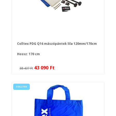
Colltex PDG Q16 mászópántok lila 120mm/170cm
Hossz: 170 cm
43 090 Ft
68 437 Ft
COLLTEX