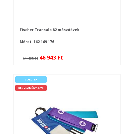
Fischer Transalp 82 mászóövek
Méret:
162
169
176
46 943 Ft
61 499 Ft
COLLTEX
KEDVEZMÉNY 37 %