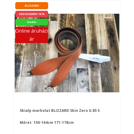
BLIZZARD
KEDVEZMÉNY 18 %
Eladás
Online áruházi
ár
Skialp markolat BLIZZARD Skin Zero G 85 S
Méret:
150-164cm
171-178cm