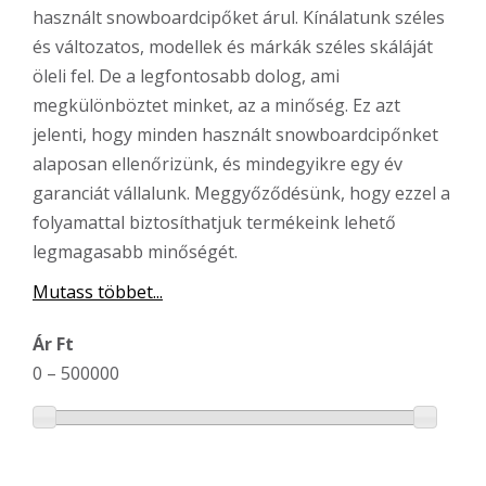
használt snowboardcipőket árul. Kínálatunk széles
és változatos, modellek és márkák széles skáláját
öleli fel. De a legfontosabb dolog, ami
megkülönböztet minket, az a minőség. Ez azt
jelenti, hogy minden használt snowboardcipőnket
alaposan ellenőrizünk, és mindegyikre egy év
garanciát vállalunk. Meggyőződésünk, hogy ezzel a
folyamattal biztosíthatjuk termékeink lehető
legmagasabb minőségét.
Mutass többet...
Ár Ft
0
–
500000