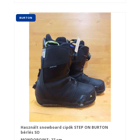
BURTON
Használt snowboard cipők STEP ON BURTON
bérlés SO
MONDOPOINT: 27 cm