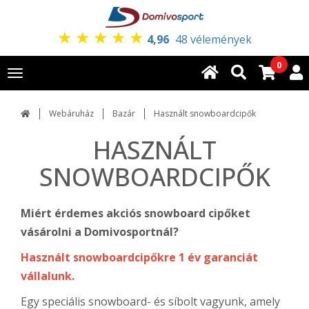
★
★
★
★
★
4,96
48 vélemények
0
Toggle
navigation
Webáruház
Bazár
Használt snowboardcipők
HASZNÁLT
SNOWBOARDCIPŐK
Miért érdemes akciós snowboard cipőket
vásárolni a Domivosportnál?
Használt snowboardcipőkre 1 év garanciát
vállalunk.
Egy speciális snowboard- és síbolt vagyunk, amely