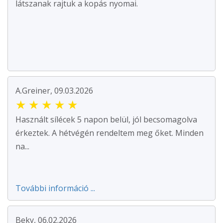
látszanak rajtuk a kopás nyomai.
A.Greiner, 09.03.2026
★
★
★
★
★
Használt sílécek 5 napon belül, jól becsomagolva
érkeztek. A hétvégén rendeltem meg őket. Minden
na...
További információ ...
Beky, 06.02.2026