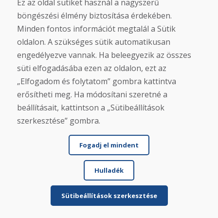
Ez az oldal sütiket használ a nagyszerű
böngészési élmény biztosítása érdekében.
Minden fontos információt megtalál a Sütik
További információ ...
oldalon. A szükséges sütik automatikusan
engedélyezve vannak. Ha beleegyezik az összes
süti elfogadásába ezen az oldalon, ezt az
További értékelések megjelenítése >
„Elfogadom és folytatom” gombra kattintva
erősítheti meg. Ha módosítani szeretné a
Írjon véleményt
beállításait, kattintson a „Sütibeállítások
szerkesztése” gombra.
★
★
★
★
★
Fogadj el mindent
Hulladék
Sütibeállítások szerkesztése
Kereszt- és vezetéknév