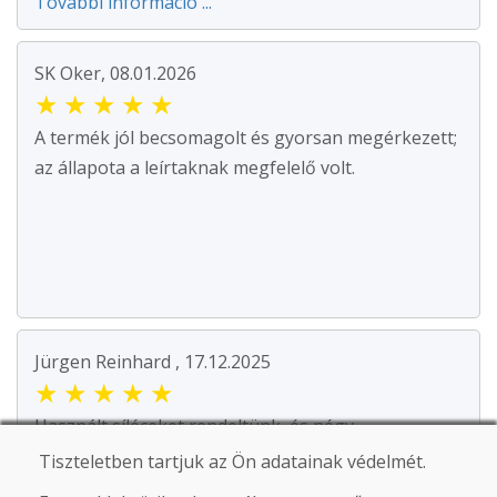
További információ ...
SK Oker, 08.01.2026
★
★
★
★
★
A termék jól becsomagolt és gyorsan megérkezett;
az állapota a leírtaknak megfelelő volt.
Jürgen Reinhard , 17.12.2025
★
★
★
★
★
Használt síléceket rendeltünk, és négy
munkanapon belül megkaptuk őket. A sílécek
Tiszteletben tartjuk az Ön adatainak védelmét.
használtak, és mi...