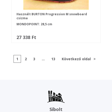
Használt BURTON Progression M snowboard
csizma
MONDOPOINT: 28,5 cm
27 338 Ft
1
2
3
...
13
Következő oldal
>
Síbolt