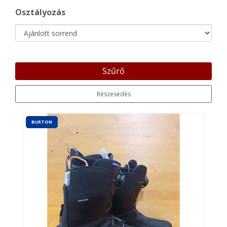
Osztályozás
Szűrő
Részesedés
BURTON