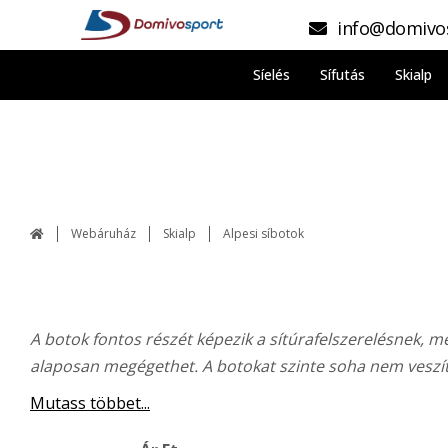
info@domivo
Síelés
Sífutás
Skialp
Webáruház
Skialp
Alpesi síbotok
A botok fontos részét képezik a sítúrafelszerelésnek, m
alaposan megégethet. A botokat szinte soha nem veszíted
Mutass többet...