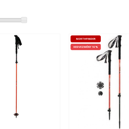
NORTHFINDER
KEDVEZMÉNY 16 %