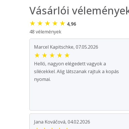
Vásárlói véleménye
★
★
★
★
★
4,96
48 vélemények
Marcel Kapitschke, 07.05.2026
★
★
★
★
★
Helló, nagyon elégedett vagyok a
sílécekkel. Alig látszanak rajtuk a kopás
nyomai.
Jana Kováčová, 04.02.2026