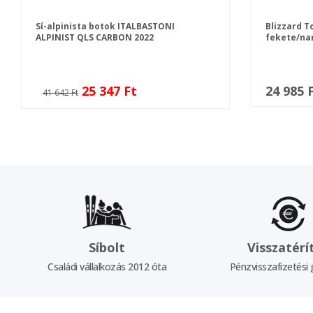
Sí-alpinista botok ITALBASTONI
Blizzard T
ALPINIST QLS CARBON 2022
fekete/na
25 347 Ft
24 985 
41 642 Ft
Síbolt
Visszatérí
Családi vállalkozás 2012 óta
Pénzvisszafizetési 