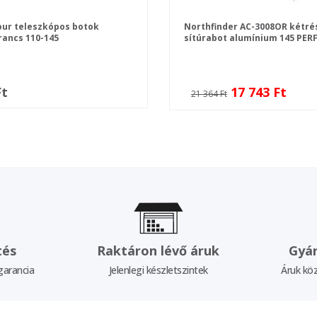
our teleszkópos botok
Northfinder AC-3008OR kétré
rancs 110-145
sítúrabot alumínium 145 PE
Ft
17 743 Ft
21 364 Ft
tés
Raktáron lévő áruk
Gyár
garancia
Jelenlegi készletszintek
Áruk köz