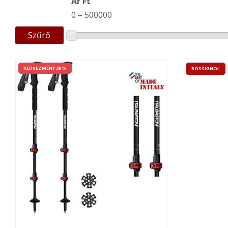
Ár Ft
0
–
500000
Szűrő
KEDVEZMÉNY 39 %
ROSSIGNOL