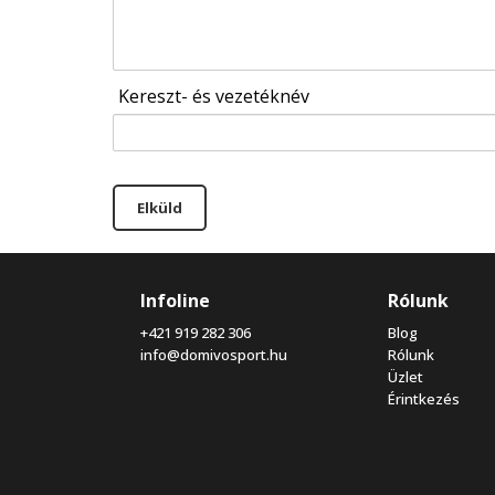
Kereszt- és vezetéknév
Elküld
Infoline
Rólunk
+421 919 282 306
Blog
info@domivosport.hu
Rólunk
Üzlet
Érintkezés