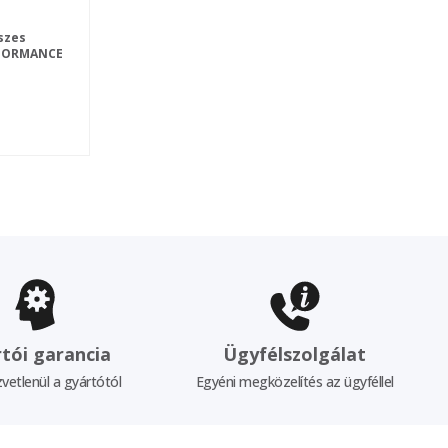
szes
RFORMANCE
tói garancia
Ügyfélszolgálat
vetlenül a gyártótól
Egyéni megközelítés az ügyféllel