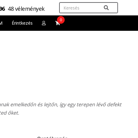
,96
48 vélemények
0
M
Érintkezés
anak emelkedőn és lejtőn, így egy terepen lévő defekt
ted őket.