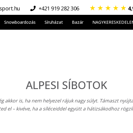
★
★
★
★
★
sport.hu
+421 919 282 306
4
Snowboardozás
Síruházat
Bazár
NAGYKERESKEDELE
ALPESI SÍBOTOK
ég akkor is, ha nem helyezel rájuk nagy súlyt. Támaszt nyújt
 el – kivéve, ha a síléceiddel együtt a hátizsákodhoz rögzí