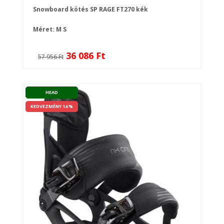
Snowboard kötés SP RAGE FT270 kék
Méret:
M
S
36 086 Ft
57 956 Ft
HEAD
KEDVEZMÉNY 14 %