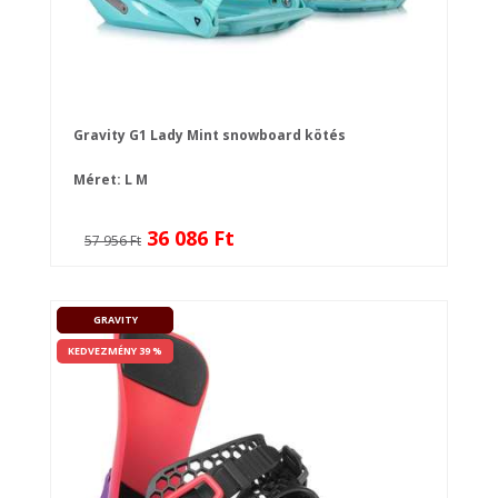
Gravity G1 Lady Mint snowboard kötés
Méret:
L
M
36 086 Ft
57 956 Ft
GRAVITY
KEDVEZMÉNY 39 %