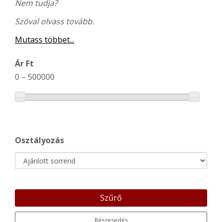
Nem tudja?
Szóval olvass tovább.
Mutass többet...
Ár Ft
0
–
500000
Osztályozás
Szűrő
Részesedés