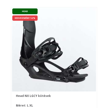
HEAD
KEDVEZMÉNY 14 %
Head NX LGCY kötések
Méret:
L
XL